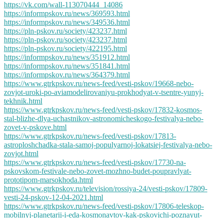
https://vk.com/wall-113070444_14086
https://informpskov.ru/news/369593.html
https://informpskov.ru/news/349536.html
https://pln-pskov.ru/society/423237.html
https://pln-pskov.ru/society/423237.html
https://pln-pskov.ru/society/422195.html
https://informpskov.ru/news/351912.html
https://informpskov.ru/news/351841.html
https://informpskov.ru/news/364379.html
https://www.gtrkpskov.ru/news-feed/vesti-pskov/19668-nebo-
zovjot-uroki-po-aviamodelirovaniyu-prokhodyat-v-tsentre-yunyj-
tekhnik.html
https://www.gtrkpskov.ru/news-feed/vesti-pskov/17832-kosmos-
stal-blizhe-dlya-uchastnikov-astronomicheskogo-festivalya-nebo-
zovet-v-pskove.html
https://www.gtrkpskov.ru/news-feed/vesti-pskov/17813-
astroploshchadka-stala-samoj-populyarnoj-lokatsiej-festivalya-nebo-
zovjot.html
https://www.gtrkpskov.ru/news-feed/vesti-pskov/17730-na-
pskovskom-festivale-nebo-zovet-mozhno-budet-poupravlyat-
prototipom-marsokhoda.html
https://www.gtrkpskov.ru/television/rossiya-24/vesti-pskov/17809-
vesti-24-pskov-12-04-2021.html
https://www.gtrkpskov.ru/news-feed/vesti-pskov/17806-teleskop-
mobilnyj-planetarij-i-eda-kosmonavtov-kak-pskovichi-poznayut-