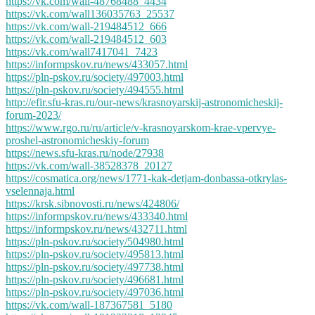
https://vk.com/wall-48768488_4434
https://vk.com/wall136035763_25537
https://vk.com/wall-219484512_666
https://vk.com/wall-219484512_603
https://vk.com/wall7417041_7423
https://informpskov.ru/news/433057.html
https://pln-pskov.ru/society/497003.html
https://pln-pskov.ru/society/494555.html
http://efir.sfu-kras.ru/our-news/krasnoyarskij-astronomicheskij-
forum-2023/
https://www.rgo.ru/ru/article/v-krasnoyarskom-krae-vpervye-
proshel-astronomicheskiy-forum
https://news.sfu-kras.ru/node/27938
https://vk.com/wall-38528378_20127
https://cosmatica.org/news/1771-kak-detjam-donbassa-otkrylas-
vselennaja.html
https://krsk.sibnovosti.ru/news/424806/
https://informpskov.ru/news/433340.html
https://informpskov.ru/news/432711.html
https://pln-pskov.ru/society/504980.html
https://pln-pskov.ru/society/495813.html
https://pln-pskov.ru/society/497738.html
https://pln-pskov.ru/society/496681.html
https://pln-pskov.ru/society/497036.html
https://vk.com/wall-187367581_5180