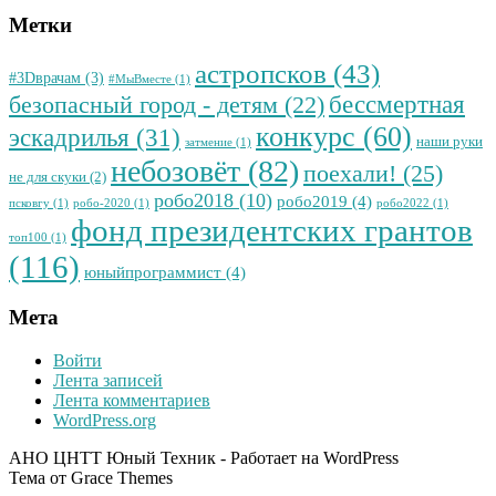
Метки
астропсков
(43)
#3Dврачам
(3)
#МыВместе
(1)
бессмертная
безопасный город - детям
(22)
конкурс
(60)
эскадрилья
(31)
наши руки
затмение
(1)
небозовёт
(82)
поехали!
(25)
не для скуки
(2)
робо2018
(10)
робо2019
(4)
псковгу
(1)
робо-2020
(1)
робо2022
(1)
фонд президентских грантов
топ100
(1)
(116)
юныйпрограммист
(4)
Мета
Войти
Лента записей
Лента комментариев
WordPress.org
АНО ЦНТТ Юный Техник - Работает на WordPress
Тема от Grace Themes