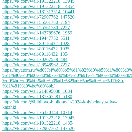
https://vk.com/wall-191322218_13945
https://vk.com/wall-191322218_14354
https://vk.com/wall-181313514_10441
https://vk.com/wall-72907762_147520
https://vk.com/wall-55561780_7194
https://vk.com/wall-55561780_7227
https://vk.com/wall-143789676_1959
https://vk.com/wall-19447752_5511
https://vk.com/wall-89116432_1928
https://vk.com/wall-89116432_1935
https://vk.com/wall-89116432_1854
https://vk.com/wall-70267528_484
https://vk.com/wall-26948962_7277
https://myatom.ru/%d0%bf%d0%b5%d1%82%d0%b5%d1%80%
%d1%80%d0%b0%d0%b7%d0%be%d0%b1%d1%80%d0%b0%d0%
%d0%bd%d0%b0-%d0%b0%d1%82%d0%be%d0%bc%d1%8b-
%d1%81%d0%be%d0%bb/
https://vk.com/wall-214895038_1034
https://vk.com/wall-187367581_5180
https://vk.com/@bibliovo-biblionoch-2024-kolybelnaya-dlya-
knizhki
https://vk.com/wall-76320144_10714
https://vk.com/wall-191322218_13945
https://vk.com/wall-191322218_14354
https://vk.com/wall-72907762_147520