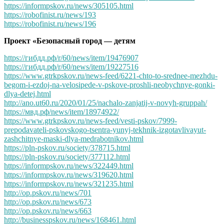
https://informpskov.ru/news/305105.html
https://robofinist.ru/news/193
https://robofinist.ru/news/196
Проект «Безопасный город — детям
https://гибдд.рф/r/60/news/item/19476907
https://гибдд.рф/r/60/news/item/19227516
https://www.gtrkpskov.ru/news-feed/6221-chto-to-srednee-mezhdu-
begom-i-ezdoj-na-velosipede-v-pskove-proshli-neobychnye-gonki-
dlya-detej.html
http://ano.ut60.ru/2020/01/25/nachalo-zanjatij-v-novyh-gruppah/
https://мвд.рф/news/item/18974922/
https://www.gtrkpskov.ru/news-feed/vesti-pskov/7999-
prepodavateli-pskovskogo-tsentra-yunyj-tekhnik-izgotavlivayut-
zashchitnye-maski-dlya-medrabotnikov.html
https://pln-pskov.ru/society/378715.html
https://pln-pskov.ru/society/377112.html
https://informpskov.ru/news/322449.html
https://informpskov.ru/news/319620.html
https://informpskov.ru/news/321235.html
http://op.pskov.ru/news/701
http://op.pskov.ru/news/673
http://op.pskov.ru/news/663
http://businesspskov.ru/news/168461.html