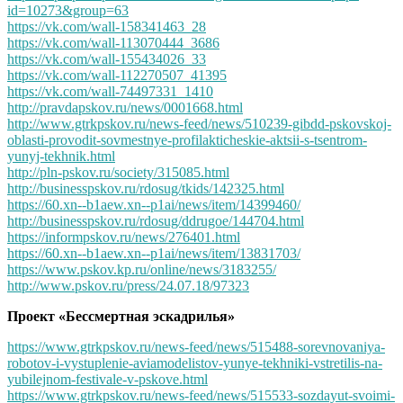
id=10273&group=63
https://vk.com/wall-158341463_28
https://vk.com/wall-113070444_3686
https://vk.com/wall-155434026_33
https://vk.com/wall-112270507_41395
https://vk.com/wall-74497331_1410
http://pravdapskov.ru/news/0001668.html
http://www.gtrkpskov.ru/news-feed/news/510239-gibdd-pskovskoj-
oblasti-provodit-sovmestnye-profilakticheskie-aktsii-s-tsentrom-
yunyj-tekhnik.html
http://pln-pskov.ru/society/315085.html
http://businesspskov.ru/rdosug/tkids/142325.html
https://60.xn--b1aew.xn--p1ai/news/item/14399460/
http://businesspskov.ru/rdosug/ddrugoe/144704.html
https://informpskov.ru/news/276401.html
https://60.xn--b1aew.xn--p1ai/news/item/13831703/
https://www.pskov.kp.ru/online/news/3183255/
http://www.pskov.ru/press/24.07.18/97323
Проект «Бессмертная эскадрилья»
https://www.gtrkpskov.ru/news-feed/news/515488-sorevnovaniya-
robotov-i-vystuplenie-aviamodelistov-yunye-tekhniki-vstretilis-na-
yubilejnom-festivale-v-pskove.html
https://www.gtrkpskov.ru/news-feed/news/515533-sozdayut-svoimi-