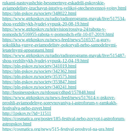
rukami-nastoyashchie-bessmertnye-eskadrili-pskovskie-
aviamodelisty-izuchayut-istoriyu-velikoj-otechestvennoj-vojny.html
https://pln-pskov.ru/society/348022.html
https://www.gtrkpskov.ru/radio/radioprograms-mayak/live/517534-
shou-vezhlivykh-lyudej-vypusk-20-08-19.html
https://www.gtrkpskov.ru/television/rossiya-24/rabota-v-
pomoshch/516955-rabota-v-pomoshch-efir-10-07-2019.html
https://www.gtrkpskov.ru/news-feed/news/516537-u-gory-
sokolikha-yunye-aviamodelisty-pokoryali-nebo-samodelnymi-
letatelnymi-apparatami.html
https://www.gtrkpskov.ru/radio/radioprograms-mayak/live/515487-
shou-vezhlivykh-lyudej-vypusk-12-04-19.html
https://pln-pskov.ru/society/341019.html
https://pln-pskov.ru/society/342362.html
https://pln-pskov.ru/society/353575.html
https://pln-pskov.ru/society/353847.html
https://pln-pskov.ru/society/340241.html
http://businesspskov.ru/rdosug/cdhpd/157848.html
https://www.gtrkpskov.ru/news-feed/news/517614-v-pskove-
proshli-aviamodelnye-sorevnovaniya-i-astroforum-v-ramkakh-
festivalya-nebo-zovet.html
http://1pskov.tv/?id=11511
https://cosmatica.org/poster/185-festival-nebo-zovyot-i-astroforum-
astropskov.html
https://cosmatica.org/news/515-festival-proshyol-na-ura.html