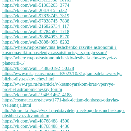
https://vk.com/wall-51363263_3774
https://vk.com/wall-2047015_5332
https://vk.com/wall-97838745_7819
https://vk.com/wall-97838745_7838
https://vk.com/wall-216826734_117
https://vk.com/wall-35784587_1718
https://vk.com/wall-38884093_8270
https://vk.com/wall-38884093_8232
https://where.ru/post/alevtina-leshchenko-razvitie-astronomii-i-
kosmonavtiki-u-naseleniya-assotsiiruetsya-s-progressom/
https://where.ru/post/astronomicheskiy-festival-nebo-zovyet-v-
planetarii-1/
https://vk.com/wall-143830192_50328
https://www.mk-pskov.ru/social/2023/10/31/grant-sdelal-zvezdy-
blizhe-dlya-pskovichey.html
https://www.rgo.ru/ru/article/v-krasnoyarskom-krae-vpervye-
proshel-astronomicheskiy-forum
https://vk.com/wall-194691467_4188
https://cosmatica.org/news/1771-kak-detjam-donbassa-otkrylas-
vselennaja.html
http://donrctt.ru/page/vizit-predstavitelej-russkogo-kosmicheskogo-
obshhestva-v-kvantorium
https://vk.com/wall-48768488_4500
https://vk.com/wall-48768488_4436