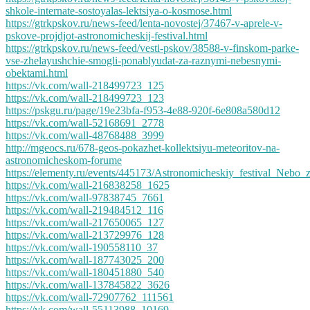
shkole-internate-sostoyalas-lektsiya-o-kosmose.html
https://gtrkpskov.ru/news-feed/lenta-novostej/37467-v-aprele-v-
pskove-projdjot-astronomicheskij-festival.html
https://gtrkpskov.ru/news-feed/vesti-pskov/38588-v-finskom-parke-
vse-zhelayushchie-smogli-ponablyudat-za-raznymi-nebesnymi-
obektami.html
https://vk.com/wall-218499723_125
https://vk.com/wall-218499723_123
https://pskgu.ru/page/19e23bfa-f953-4e88-920f-6e808a580d12
https://vk.com/wall-52168691_2778
https://vk.com/wall-48768488_3999
http://mgeocs.ru/678-geos-pokazhet-kollektsiyu-meteoritov-na-
astronomicheskom-forume
https://elementy.ru/events/445173/Astronomicheskiy_festival_Nebo_
https://vk.com/wall-216838258_1625
https://vk.com/wall-97838745_7661
https://vk.com/wall-219484512_116
https://vk.com/wall-217650065_127
https://vk.com/wall-213729976_128
https://vk.com/wall-190558110_37
https://vk.com/wall-187743025_200
https://vk.com/wall-180451880_540
https://vk.com/wall-137845822_3626
https://vk.com/wall-72907762_111561
https://vk.com/wall-55113988_10169