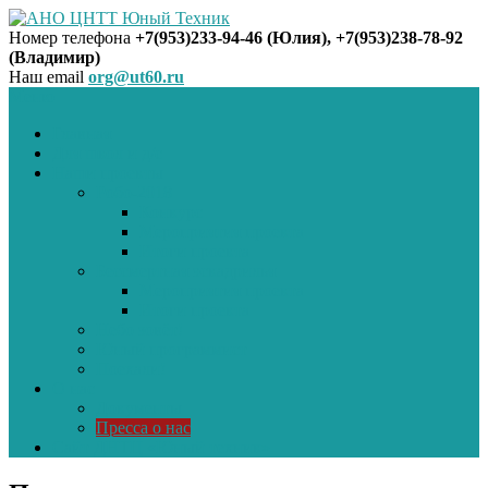
Номер телефона
+7(953)233-94-46 (Юлия), +7(953)238-78-92
(Владимир)
АНО ЦНТТ Юный Техник
Наш email
org@ut60.ru
Меню
Главная
Для школ и д/с
Наши проекты
Робо-2018
Конкурс
Мероприятия проекта
Итоги проекта
Бессмертная эскадрилья
Мероприятия проекта
Итоги проекта
Небо зовёт!
Юный программист
Поехали!
О нас
Документы
Пресса о нас
Сайт ДНТЦ «Юный техник»