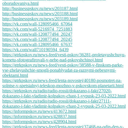
oborudovaniya.html
http://businesspskov.ru/news/203187.html
http://businesspskov.ru/news/203188.html
http://businesspskov.ru/news/203189.html
https://vk.com/wall-128095466_67064
https://vk.com/wall-5216974_7251883
https://vk.com/wall-120877494_20247
https://vk.com/wall-120877494_20245
https://vk.com/wall-128095466_67637
https://vk.com/wall710190594_6439
https://gtrkpskov.ru/news-feed/vesti-pskov/36281-proletayushchuyu-
kometu-sfotografirovali-v-nebe-nad-pskovshchinoj.html
https://gtrkpskov.ru/news-feed/vesti-pskov/38588-v-finskom-parke-
vse-zhelayushchie-smogli-ponablyudat-za-raznymi-nebesnymi-
obektami.html
https://gtrkpskov.ru/news-feed/lenta-novostej/40180-posmotret-na-
solntse-v-spetsialnyj-teleskop-mozhno-v-pskovskom-planetarii.html
https://gtrkpskov.ru/radio/radio-rossii/dokazano-i-fakt/27020-
dokazano-i-fakt-vladimir-kolpakov-chast-1-vypusk-23-03-2022.html
https://gtrkpskov.ru/radio/radio-rossii/dokazano-i-fakt/27111-
dokazano-i-fakt-vladimir-kolpakov-chast-2-vypusk-25-03-2022.html
https://informpskov.ru/news/413672.html
https://informpskov.ru/news/428837.html
https://informpskov.ru/news/428904.html
https://gtrkpskov.ru/news-feed/lenta-novostej/37468-na-odin-den-v-