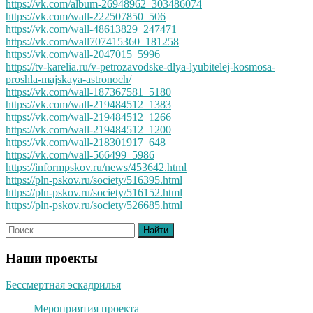
https://vk.com/album-26948962_303486074
https://vk.com/wall-222507850_506
https://vk.com/wall-48613829_247471
https://vk.com/wall707415360_181258
https://vk.com/wall-2047015_5996
https://tv-karelia.ru/v-petrozavodske-dlya-lyubitelej-kosmosa-
proshla-majskaya-astronoch/
https://vk.com/wall-187367581_5180
https://vk.com/wall-219484512_1383
https://vk.com/wall-219484512_1266
https://vk.com/wall-219484512_1200
https://vk.com/wall-218301917_648
https://vk.com/wall-566499_5986
https://informpskov.ru/news/453642.html
https://pln-pskov.ru/society/516395.html
https://pln-pskov.ru/society/516152.html
https://pln-pskov.ru/society/526685.html
Наши проекты
Бессмертная эскадрилья
Мероприятия проекта