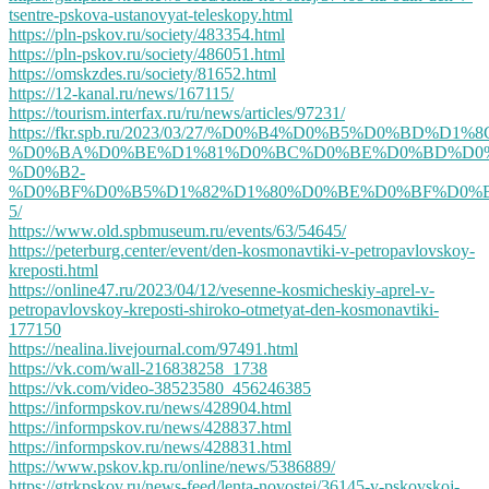
tsentre-pskova-ustanovyat-teleskopy.html
https://pln-pskov.ru/society/483354.html
https://pln-pskov.ru/society/486051.html
https://omskzdes.ru/society/81652.html
https://12-kanal.ru/news/167115/
https://tourism.interfax.ru/ru/news/articles/97231/
https://fkr.spb.ru/2023/03/27/%D0%B4%D0%B5%D0%BD%D1%8
%D0%BA%D0%BE%D1%81%D0%BC%D0%BE%D0%BD%D0%
%D0%B2-
%D0%BF%D0%B5%D1%82%D1%80%D0%BE%D0%BF%D0%
5/
https://www.old.spbmuseum.ru/events/63/54645/
https://peterburg.center/event/den-kosmonavtiki-v-petropavlovskoy-
kreposti.html
https://online47.ru/2023/04/12/vesenne-kosmicheskiy-aprel-v-
petropavlovskoy-kreposti-shiroko-otmetyat-den-kosmonavtiki-
177150
https://nealina.livejournal.com/97491.html
https://vk.com/wall-216838258_1738
https://vk.com/video-38523580_456246385
https://informpskov.ru/news/428904.html
https://informpskov.ru/news/428837.html
https://informpskov.ru/news/428831.html
https://www.pskov.kp.ru/online/news/5386889/
https://gtrkpskov.ru/news-feed/lenta-novostej/36145-v-pskovskoj-