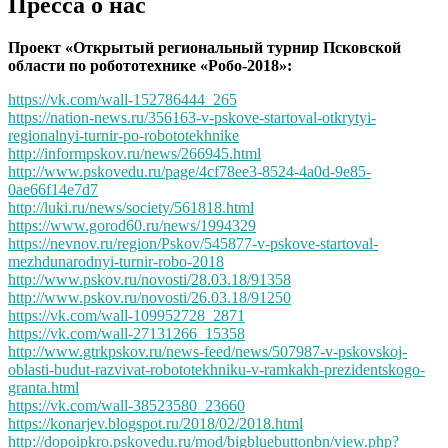
Пресса о нас
Проект «Открытый региональный турнир Псковской
области по робототехнике «Робо-2018»:
https://vk.com/wall-152786444_265
https://nation-news.ru/356163-v-pskove-startoval-otkrytyi-
regionalnyi-turnir-po-robototekhnike
http://informpskov.ru/news/266945.html
http://www.pskovedu.ru/page/4cf78ee3-8524-4a0d-9e85-
0ae66f14e7d7
http://luki.ru/news/society/561818.html
https://www.gorod60.ru/news/1994329
https://nevnov.ru/region/Pskov/545877-v-pskove-startoval-
mezhdunarodnyi-turnir-robo-2018
http://www.pskov.ru/novosti/28.03.18/91358
http://www.pskov.ru/novosti/26.03.18/91250
https://vk.com/wall-109952728_2871
https://vk.com/wall-27131266_15358
http://www.gtrkpskov.ru/news-feed/news/507987-v-pskovskoj-
oblasti-budut-razvivat-robototekhniku-v-ramkakh-prezidentskogo-
granta.html
https://vk.com/wall-38523580_23660
https://konarjev.blogspot.ru/2018/02/2018.html
http://dopoipkro.pskovedu.ru/mod/bigbluebuttonbn/view.php?