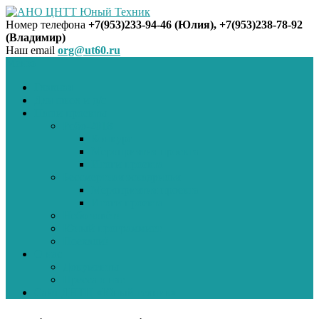
Номер телефона
+7(953)233-94-46 (Юлия), +7(953)238-78-92
(Владимир)
АНО ЦНТТ Юный Техник
Наш email
org@ut60.ru
Меню
Главная
Для школ и д/с
Наши проекты
Робо-2018
Конкурс
Мероприятия проекта
Итоги проекта
Бессмертная эскадрилья
Мероприятия проекта
Итоги проекта
Небо зовёт!
Юный программист
Поехали!
О нас
Документы
Пресса о нас
Сайт ДНТЦ «Юный техник»