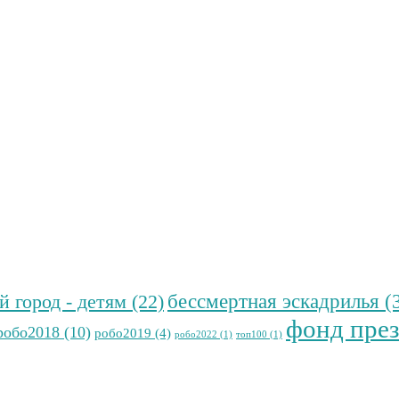
бессмертная эскадрилья
(
й город - детям
(22)
фонд през
робо2018
(10)
робо2019
(4)
робо2022
(1)
топ100
(1)