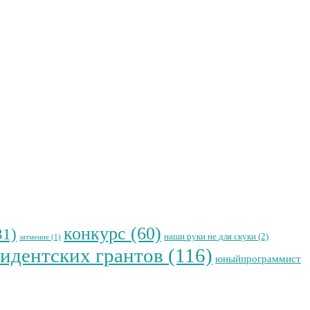
конкурс
(60)
31)
наши руки не для скуки
(2)
затмение
(1)
идентских грантов
(116)
юныйпрограммист