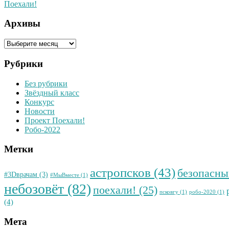
Поехали!
Архивы
Архивы
Рубрики
Без рубрики
Звёздный класс
Конкурс
Новости
Проект Поехали!
Робо-2022
Метки
астропсков
(43)
безопасны
#3Dврачам
(3)
#МыВместе
(1)
небозовёт
(82)
поехали!
(25)
псковгу
(1)
робо-2020
(1)
(4)
Мета