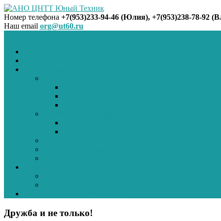
Номер телефона
+7(953)233-94-46 (Юлия), +7(953)238-78-92 (
Наш email
org@ut60.ru
АНО ЦНТТ Юный Техник
Меню
Главная
Для школ и д/с
Наши проекты
Робо-2018
Конкурс
Мероприятия проекта
Итоги проекта
Бессмертная эскадрилья
Мероприятия проекта
Итоги проекта
Небо зовёт!
Юный программист
Поехали!
О нас
Документы
Пресса о нас
Сайт ДНТЦ «Юный техник»
Дружба и не только!