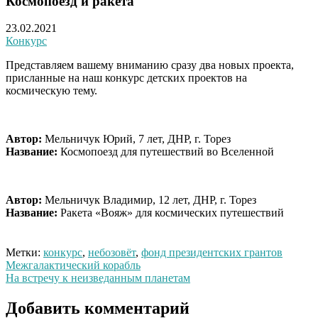
Космопоезд и ракета
23.02.2021
Конкурс
Представляем вашему вниманию сразу два новых проекта,
присланные на наш конкурс детских проектов на
космическую тему.
Автор:
Мельничук Юрий, 7 лет, ДНР, г. Торез
Название:
Космопоезд для путешествий во Вселенной
Автор:
Мельничук Владимир, 12 лет, ДНР, г. Торез
Название:
Ракета «Вояж» для космических путешествий
Метки:
конкурс
,
небозовёт
,
фонд президентских грантов
Навигация
Межгалактический корабль
На встречу к неизведанным планетам
по
записям
Добавить комментарий