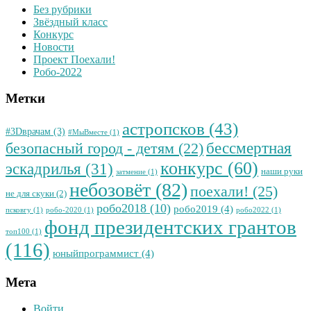
Без рубрики
Звёздный класс
Конкурс
Новости
Проект Поехали!
Робо-2022
Метки
астропсков
(43)
#3Dврачам
(3)
#МыВместе
(1)
бессмертная
безопасный город - детям
(22)
конкурс
(60)
эскадрилья
(31)
наши руки
затмение
(1)
небозовёт
(82)
поехали!
(25)
не для скуки
(2)
робо2018
(10)
робо2019
(4)
псковгу
(1)
робо-2020
(1)
робо2022
(1)
фонд президентских грантов
топ100
(1)
(116)
юныйпрограммист
(4)
Мета
Войти