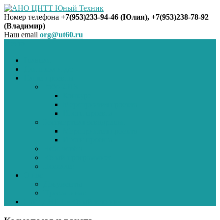
Номер телефона
+7(953)233-94-46 (Юлия), +7(953)238-78-92
(Владимир)
АНО ЦНТТ Юный Техник
Наш email
org@ut60.ru
Меню
Главная
Для школ и д/с
Наши проекты
Робо-2018
Конкурс
Мероприятия проекта
Итоги проекта
Бессмертная эскадрилья
Мероприятия проекта
Итоги проекта
Небо зовёт!
Юный программист
Поехали!
О нас
Документы
Пресса о нас
Сайт ДНТЦ «Юный техник»