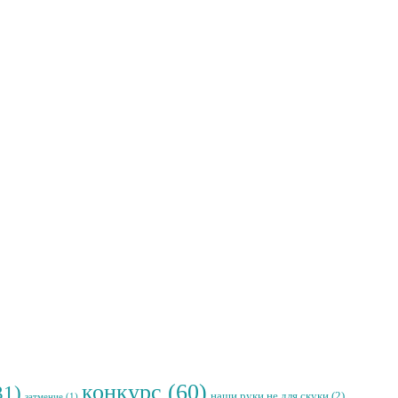
конкурс
(60)
31)
наши руки не для скуки
(2)
затмение
(1)