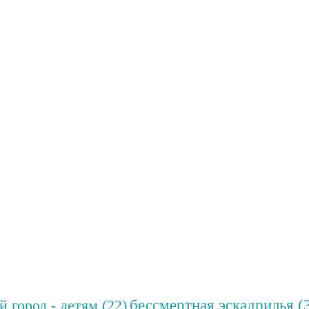
бессмертная эскадрилья
(
й город - детям
(22)