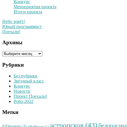
Конкурс
Мероприятия проекта
Итоги проекта
Небо зовёт!
Юный программист
Поехали!
Архивы
Архивы
Рубрики
Без рубрики
Звёздный класс
Конкурс
Новости
Проект Поехали!
Робо-2022
Метки
астропсков
(43)
безопасны
#3Dврачам
(3)
#МыВместе
(1)