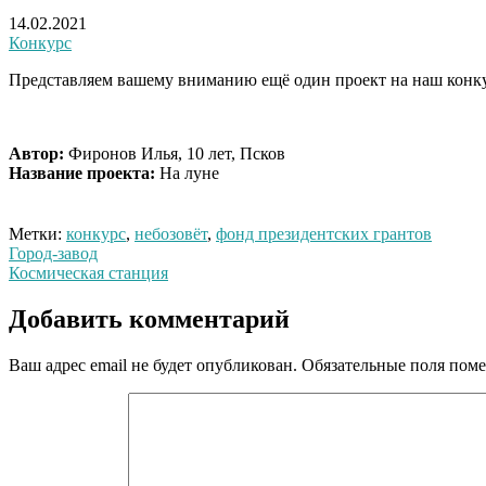
14.02.2021
Конкурс
Представляем вашему вниманию ещё один проект на наш конку
Автор:
Фиронов Илья, 10 лет, Псков
Название проекта:
На луне
Метки:
конкурс
,
небозовёт
,
фонд президентских грантов
Навигация
Город-завод
Космическая станция
по
записям
Добавить комментарий
Ваш адрес email не будет опубликован.
Обязательные поля пом