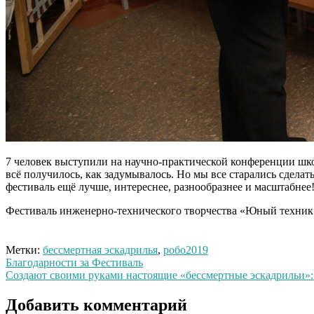
7 человек выступили на научно-практической конференции шко
всё получилось, как задумывалось. Но мы все старались сдела
фестиваль ещё лучше, интереснее, разнообразнее и масштабнее
Фестиваль инженерно-технического творчества «Юный техник» 
Метки:
бессмертная эскадрилья
,
робо2019
Навигация
Благодарности за Фестиваль
Создают своими руками настоящие «бессмертные эскадрильи»
по
записям
Добавить комментарий