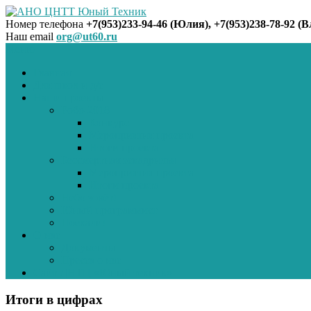
Номер телефона
+7(953)233-94-46 (Юлия), +7(953)238-78-92 (
Наш email
org@ut60.ru
АНО ЦНТТ Юный Техник
Меню
Главная
Для школ и д/с
Наши проекты
Робо-2018
Конкурс
Мероприятия проекта
Итоги проекта
Бессмертная эскадрилья
Мероприятия проекта
Итоги проекта
Небо зовёт!
Юный программист
Поехали!
О нас
Документы
Пресса о нас
Сайт ДНТЦ «Юный техник»
Итоги в цифрах