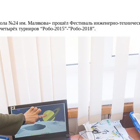
кола №24 им. Малякова» прошёл Фестиваль инженерно-техничес
етырёх турниров “Робо-2015”-”Робо-2018”.