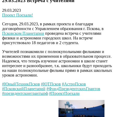
29.03.2023 Встреча с учителями
29.03.2023
Проект Поехали!
Сегодня, 29.03.2023, в рамках проекта и благодаря
договорённости с Управлением образования г. Пскова, в
Псковском Планетарии
проведена встреча с учителями
физики и астрономии городских школ. На встрече
присутствовало 18 педагогов и 2 студента.
Учителей познакомили с полнокупольными фильмами и
возможностями их применения в образовательном процессе.
Надеемся, что теперь изучение астрономии в школе станет
интереснее и разнообразнее, т.к. школьники будут приходить
на наши полнокупольные фильмы прямо в рамках школьных
уроков астрономии.
#ЮныйТехникПсков
#ЮТПсков
#АстроПсков
#ПсковскийПланетарий
#ФондПрезидентскихГрантов
#президентскиегрантырф
#ПроектПоехали