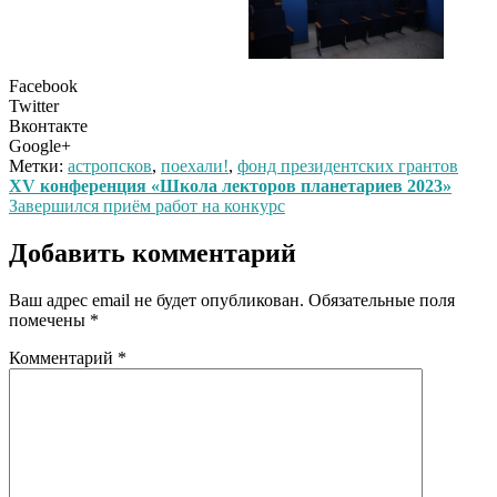
Facebook
Twitter
Вконтакте
Google+
Метки:
астропсков
,
поехали!
,
фонд президентских грантов
Навигация
XV конференция «Школа лекторов планетариев 2023»
Завершился приём работ на конкурс
по
записям
Добавить комментарий
Ваш адрес email не будет опубликован.
Обязательные поля
помечены
*
Комментарий
*