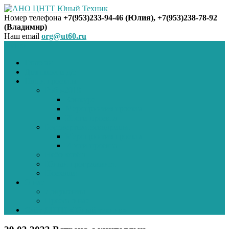
Номер телефона
+7(953)233-94-46 (Юлия), +7(953)238-78-92
(Владимир)
АНО ЦНТТ Юный Техник
Наш email
org@ut60.ru
Меню
Главная
Для школ и д/с
Наши проекты
Робо-2018
Конкурс
Мероприятия проекта
Итоги проекта
Бессмертная эскадрилья
Мероприятия проекта
Итоги проекта
Небо зовёт!
Юный программист
Поехали!
О нас
Документы
Пресса о нас
Сайт ДНТЦ «Юный техник»