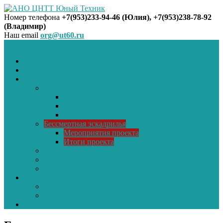
Номер телефона
+7(953)233-94-46 (Юлия), +7(953)238-78-92
(Владимир)
АНО ЦНТТ Юный Техник
Наш email
org@ut60.ru
Меню
Главная
Для школ и д/с
Наши проекты
Робо-2018
Конкурс
Мероприятия проекта
Итоги проекта
Бессмертная эскадрилья
Мероприятия проекта
Итоги проекта
Небо зовёт!
Юный программист
Поехали!
О нас
Документы
Пресса о нас
Сайт ДНТЦ «Юный техник»