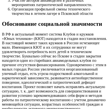
Участие авторов авиамоделей в различных
мероприятиях патриотической направленности.
Организация профильной смены технического
творчества в летнем лагере в Псковской области
Обоснование социальной значимости
В РФ в актуальный момент система Клубов и кружков
«Юных техников» (КЮТ) находится в стадии восстановления.
В настоящий момент таких кружков в России исчезающее
мало. Имеющиеся КЮТ и их сотрудники не могут
удовлетворить потребность всех детей в техническом
творчестве. Буквально сейчас во Пскове в стадии закрытия
находится один из старейших авиамодельных клубов по
причине отсутствия финансирования. Одновременно с этим в
малых городах России увеличивается неорганизованный
уличный отдых, есть угроза подростковой алкогольной и
наркотической зависимости, развивается антиобщественное
поведение, идеологический и патриотический дефицит
воспитания. Проект позволяет начать исправлять актуальную
ситуацию, т. к. дает возможность для совершенствования и
развития успешно зарекомендовавших себя форм и методов
работы по патриотическому воспитанию с учетом динамично
меняющейся ситуации, возрастных особенностей граждан и
необходимости активного межведомственного,