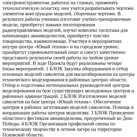
электроинструментом, работать на станках, применять
технологическую оснастку, они учатся разрабатывать чертежи
элементов конструкции моделей, сборочные чертежи. В
результате работы ученики изготовят учебно-тренировочные
модели, приобретут навыки пилотирования
радиоуправляемых моделей, изучат комплекс пилотажа для
начинающих авиамоделистов, приобретут чувство
товарищества, взаимопомощи. Участвуя в мероприятиях
внутри центра «Юный техник» и на городском уровне,
приобретут соревновательный опыт и смогут качественно
представить результаты своей работы на любом уровне
мероприятий. В ходе Проекта будут реализованы четыре
блока мероприятий: 1 БЛОК Закупка оборудования и отбор
основных моделей самолетов для масштабирования на центры
технического моделирования в районных центрах области.
Отбор и подготовка потенциальных руководителей центров
моделирования на базе существующих молодежных центров и
районных администраций. 2 БЛОК Изготовление моделей
самолетов на базе центра «Юный техник». Обеспечение
центров в районах заготовками моделей самолетов. Помощь в
координации работы центров моделизма. 3 БЛОК Проведение
областного фестиваля авиамоделизма, приуроченный ко Дню
Победы. 4 БЛОК Организация профильной смены по
техническому творчеству в летнем лагере на территории
Псковской области.